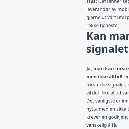
Tips:
Det lønner seg 
leverandør av
mobi
gjerne ut vårt ufor
rekke tjenester!
Kan man
signalet
Ja, man kan forster
men ikke alltid!
De
forsterke signalet
vil det ikke alltid v
Det vanligste er imi
hytta med en såkalt
krever en godkjent
vanskelig å få.