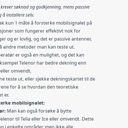
 krever søknad og godkjenning, mens passive
g å installere selv.
ak kun 1 måte å forsterke mobilsignalet på
lasjoner som fungerer effektivt nok for
er og er lovlig, og det er passive antenner,
å andre metoder man kan teste ut.
eratør er også en mulighet, og det kan
 eksempel
Telenor
har bedre dekning enn
 eller omvendt.
e teste ut, eller sjekke
dekningskartet
til de
rene for å se hvordan den teoretiske
t er.
terke mobilsignalet:
ør:
Man kan også forsøke å bytte
lenor til Telia eller
Ice
eller omvendt. Dette
g i enkelte områder, men ikke alle.