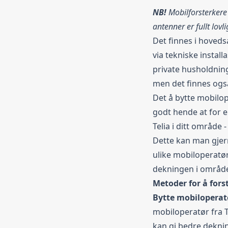
NB!
Mobilforsterkere
antenner er fullt lovli
Det finnes i hoveds
via tekniske instal
private husholdning
men det finnes ogs
Det å bytte mobilop
godt hende at for
Telia
i ditt område -
Dette kan man gjern
ulike mobiloperatø
dekningen i område
Metoder for å fors
Bytte mobiloperat
mobiloperatør fra Te
kan gi bedre deknin