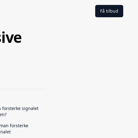
Få tilbud
sive
forsterke signalet
len?
 man forsterke
nalet