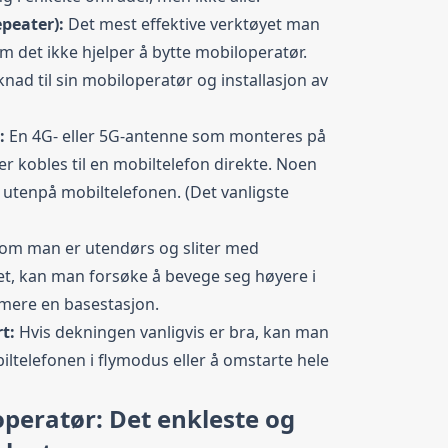
epeater):
Det mest effektive verktøyet man
om det ikke hjelper å bytte mobiloperatør.
nad til sin mobiloperatør og installasjon av
e:
En 4G- eller 5G-antenne som monteres på
er kobles til en mobiltelefon direkte. Noen
utenpå mobiltelefonen. (Det vanligste
om man er utendørs og sliter med
t, kan man forsøke å bevege seg høyere i
rmere en basestasjon.
rt:
Hvis dekningen vanligvis er bra, kan man
iltelefonen i flymodus eller å omstarte hele
peratør: Det enkleste og