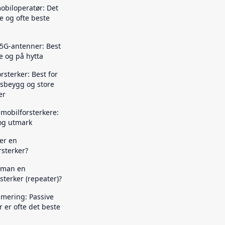
obiloperatør: Det
e og ofte beste
 5G-antenner: Best
 og på hytta
rsterker: Best for
sbeygg og store
er
mobilforsterkere:
 og utmark
er en
rsterker?
 man en
sterker (repeater)?
ering: Passive
 er ofte det beste