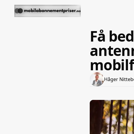
Få bed
antenn
mobilf
Håger Nitteb