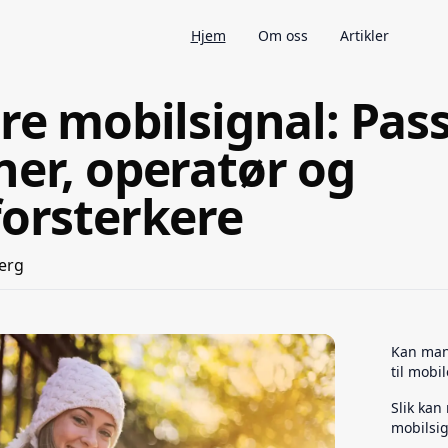
Hjem
Om oss
Artikler
re mobilsignal: Pas
er, operatør og
orsterkere
erg
Kan man 
til mobi
Slik kan
mobilsig