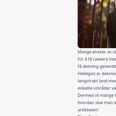
Mange ønsker av ul
for å få raskere int
få dekning generelt
Heldigvis er dekning
langstrakt land med
enkelte områder væ
Dermed vil mange f
hvordan skal man eg
artikkelen!