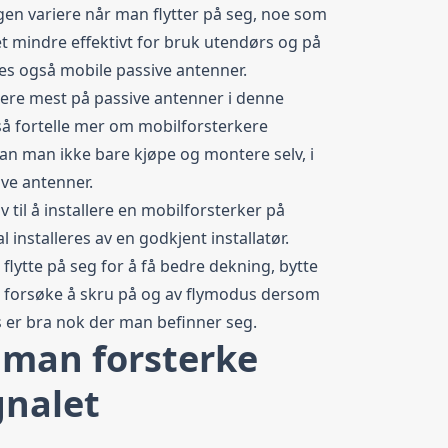
gen variere når man flytter på seg, noe som
t mindre effektivt for bruk utendørs og på
nes også mobile passive antenner.
sere mest på passive antenner i denne
så fortelle mer om mobilforsterkere
kan man ikke bare kjøpe og montere selv, i
ive antenner.
til å installere en mobilforsterker på
 installeres av en godkjent installatør.
lytte på seg for å få bedre dekning, bytte
r forsøke å skru på og av flymodus dersom
 er bra nok der man befinner seg.
 man forsterke
gnalet