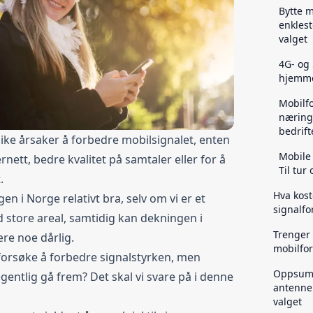
Bytte m
enklest
valget
4G- og
hjemme
Mobilfo
næring
bedrift
ike årsaker å forbedre mobilsignalet, enten
Mobile 
ernett, bedre kvalitet på samtaler eller for å
Til tur
.
Hva kost
en i Norge relativt bra, selv om vi er et
signalfo
 store areal, samtidig kan dekningen i
Trenger
re noe dårlig.
mobilfor
orsøke å forbedre signalstyrken, men
Oppsumm
entlig gå frem? Det skal vi svare på i denne
antenner
valget