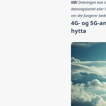
NB!
Dekningen kan og
dekningskartet eller
om det fungerer bedr
4G- og 5G-a
hytta