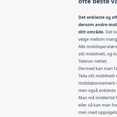
ofte beste v
Det enkleste og of
dersom andre mobi
ditt område.
Det k
velge mellom mange
Alle mobiloperatøre
sitt mobilnett, og 
Telenor-nettet.
Dermed kan man fak
Telia sitt mobilnett 
mobilabonnement og 
men også enkleste 
Man må imidlertid f
eller så kan man for
men med oppsigelse