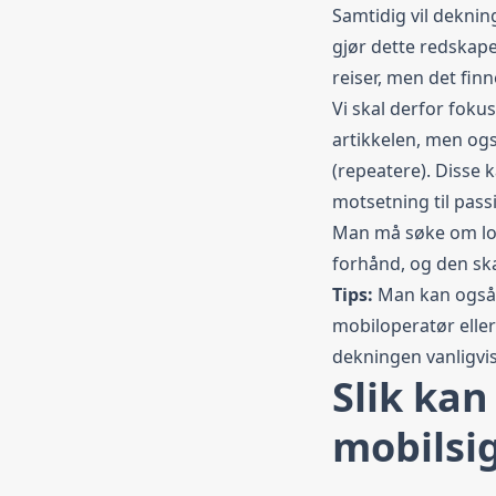
Samtidig vil deknin
gjør dette redskape
reiser, men det fin
Vi skal derfor foku
artikkelen, men og
(repeatere). Disse 
motsetning til pass
Man må søke om lov 
forhånd, og den skal
Tips:
Man kan også f
mobiloperatør elle
dekningen vanligvis
Slik kan
mobilsi