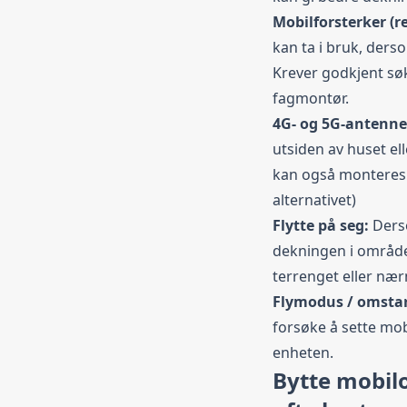
Mobilforsterker (r
kan ta i bruk, ders
Krever godkjent søk
fagmontør.
4G- og 5G-antenn
utsiden av huset ell
kan også monteres 
alternativet)
Flytte på seg:
Ders
dekningen i område
terrenget eller næ
Flymodus / omsta
forsøke å sette mob
enheten.
Bytte mobilo